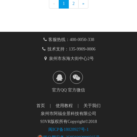
«
1
2
»
客服热线：400-0050-338
技术支持：135-9909-0006
泉州市东海大街中心2号
官方QQ
官方微信
首页
|
使用教程
|
关于我们
泉州市阿福全景科技有限公司
93VR版权所有Copyright©2018
闽ICP备18028927号-1