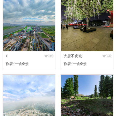
1
大唐不夜城
939
360
作者:
一镜全景
作者:
一镜全景