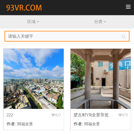
首页
区域
分类
全景漫游
全景视频
作者
资讯
发布需求
登录
注册
222
檗古村VR全景导览
823
679
作者:
阿福全景
作者:
阿福全景